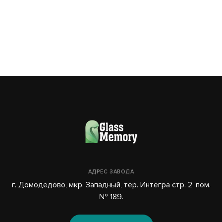
03
АДРЕС ЗАВОДА
г. Домодедово, мкр. Западный, тер. Интегра стр. 2, пом.
№ 189.