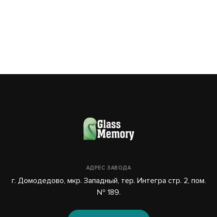
03
АДРЕС ЗАВОДА
г. Домодедово, мкр. Западный, тер. Интегра стр. 2, пом.
№ 189.